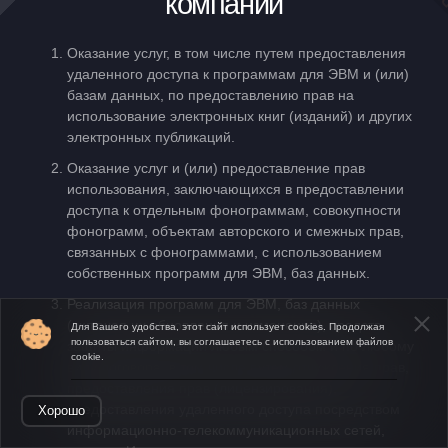
компании
Оказание услуг, в том числе путем предоставления
удаленного доступа к программам для ЭВМ и (или)
базам данных, по предоставлению прав на
использование электронных книг (изданий) и других
электронных публикаций.
Оказание услуг и (или) предоставление прав
использования, заключающихся в предоставлении
доступа к отдельным фонограммам, совокупности
фонограмм, объектам авторского и смежных прав,
связанных с фонограммами, с использованием
собственных программ для ЭВМ, баз данных.
Реализация программ для ЭВМ, баз данных
(включая их обновления и изменения), средств
Для Вашего удобства, этот сайт использует cookies. Продолжая
пользоваться сайтом, вы соглашаетесь с использованием файлов
защиты информации любым способом и по любому
cookie.
виду договора, в том числе путем отчуждения прав,
предоставления прав (лицензирования),
предоставления удаленного доступа посредством
Хорошо
информационно-телекоммуникационных сетей,