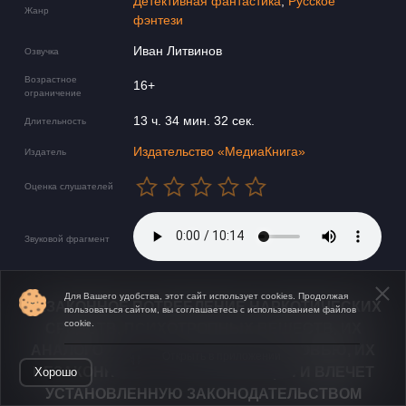
Детективная фантастика
,
Русское
Жанр
фэнтези
Иван Литвинов
Озвучка
Возрастное
16+
ограничение
13 ч. 34 мин. 32 сек.
Длительность
Издательство «МедиаКнига»
Издатель
Оценка слушателей
Звуковой фрагмент
Для Вашего удобства, этот сайт использует cookies. Продолжая
НЕЗАКОННОЕ ПОТРЕБЛЕНИЕ НАРКОТИЧЕСКИХ
пользоваться сайтом, вы соглашаетесь с использованием файлов
cookie.
СРЕДСТВ, ПСИХОТРОПНЫХ ВЕЩЕСТВ, ИХ
АНАЛОГОВ ПРИЧИНЯЕТ ВРЕД ЗДОРОВЬЮ, ИХ
Открыть в приложении
НЕЗАКОННЫЙ ОБОРОТ ЗАПРЕЩЁН И ВЛЕЧЕТ
Хорошо
УСТАНОВЛЕННУЮ ЗАКОНОДАТЕЛЬСТВОМ