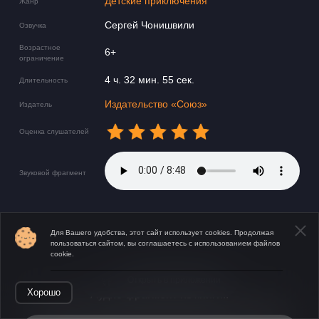
Детские приключения
Жанр
Сергей Чонишвили
Озвучка
Возрастное
6+
ограничение
4 ч. 32 мин. 55 сек.
Длительность
Издательство «Союз»
Издатель
Оценка слушателей
Звуковой фрагмент
Для Вашего удобства, этот сайт использует cookies. Продолжая
:
пользоваться сайтом, вы соглашаетесь с использованием файлов
cookie.
Открыть в приложении
Хорошо
Аудио фрагмент из книги:.