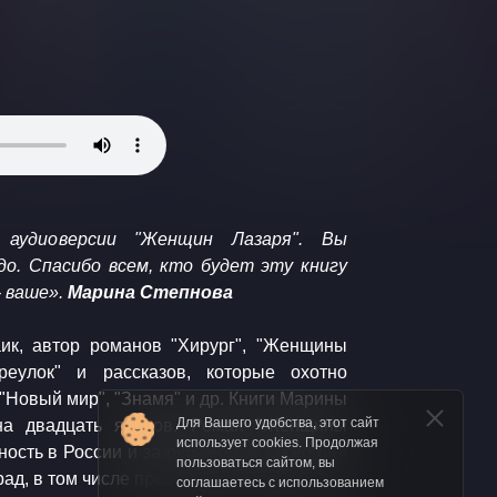
 аудиоверсии "Женщин Лазаря". Вы
о. Спасибо всем, кто будет эту книгу
- ваше».
Марина Степнова
аик, автор романов "Хирург", "Женщины
реулок" и рассказов, которые охотно
"Новый мир", "Знамя" и др. Книги Марины
Для Вашего удобства, этот сайт
на двадцать языков. Роман "Женщины
использует cookies. Продолжая
ость в России и за рубежом, а также ряд
пользоваться сайтом, вы
ад, в том числе премию "Большая книга".
соглашаетесь с использованием