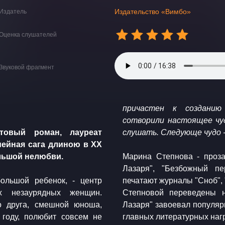
Издательство «Вимбо»
Издатель
Оценка слушателей
Звуковой фрагмент
причастен к созданию
сотворили настоящее чуд
товый роман, лауреат
слушать. Следующе чудо 
мейная сага длиною в ХХ
ольшой нелюбви.
​Марина Степнова - проз
Лазаря", "Безбожный пе
ой ребенок, - центр
печатают журналы "Сноб", 
х незаурядных женщин.
Степновой переведены 
о друга, смешной юноша,
Лазаря" завоевал популярн
году, полюбит совсем не
главных литературных нагр