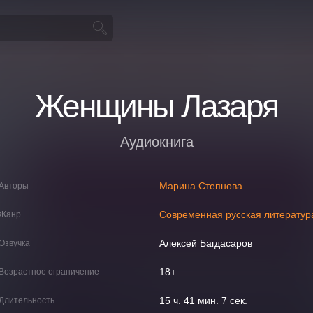
Женщины Лазаря
Аудиокнига
Марина Степнова
Авторы
Современная русская литератур
Жанр
Алексей Багдасаров
Озвучка
18+
Возрастное ограничение
15 ч. 41 мин. 7 сек.
Длительность