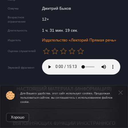
Дмитрий Быков
Озвучка
Возрастное
12+
ограничение
1 ч. 31 мин. 19 сек.
Длительность
Издательство «Лекторий Прямая речь»
Издатель
Оценка слушателей
Звуковой фрагмент
​​​​​НАСТОЯЩИЙ МАТЕРИАЛ (ИНФОРМАЦИЯ)
Для Вашего удобства, этот сайт использует cookies. Продолжая
ПРОИЗВЕДЕН ИНОСТРАННЫМ АГЕНТОМ
пользоваться сайтом, вы соглашаетесь с использованием файлов
БЫКОВЫМ ДМИТРИЕМ ЛЬВОВИЧЕМ,
cookie.
СОДЕРЖАЩИМСЯ В РЕЕСТРЕ ИНОСТРАННЫХ
Открыть в приложении
СРЕДСТВ МАССОВОЙ ИНФОРМАЦИИ,
Хорошо
ВЫПОЛНЯЮЩИХ ФУНКЦИИ ИНОСТРАННОГО