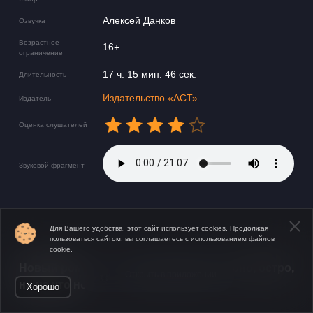
Алексей Данков
Озвучка
Возрастное
16+
ограничение
17 ч. 15 мин. 46 сек.
Длительность
Издательство «АСТ»
Издатель
Оценка слушателей
Звуковой фрагмент
Для Вашего удобства, этот сайт использует cookies. Продолжая
пользоваться сайтом, вы соглашаетесь с использованием файлов
cookie.
​​Новый роман Полякова- весело, задорно, остро,
Открыть в приложении
ни на что не похоже.
Хорошо