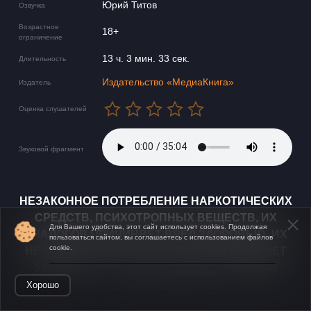
Юрий Титов
Озвучка
Возрастное
18+
ограничение
13 ч. 3 мин. 33 сек.
Длительность
Издательство «МедиаКнига»
Издатель
Оценка слушателей
Звуковой фрагмент
НЕЗАКОННОЕ ПОТРЕБЛЕНИЕ НАРКОТИЧЕСКИХ
СРЕДСТВ, ПСИХОТРОПНЫХ ВЕЩЕСТВ, ИХ
Для Вашего удобства, этот сайт использует cookies. Продолжая
АНАЛОГОВ ПРИЧИНЯЕТ ВРЕД ЗДОРОВЬЮ, ИХ
пользоваться сайтом, вы соглашаетесь с использованием файлов
cookie.
НЕЗАКОННЫЙ ОБОРОТ ЗАПРЕЩЁН И ВЛЕЧЕТ
УСТАНОВЛЕННУЮ ЗАКОНОДАТЕЛЬСТВОМ
Открыть в приложении
ОТВЕТСТВЕННОСТЬ.
Хорошо