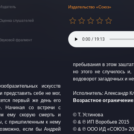
Издательство «Союз»
Издатель
Оценка слушателей
Звуковой фрагмент
пребывания в этом заштат
но этого не случилось и, Боголюбов оказывается втянут в целый
водоворот загадочных и н
​Исполнитель: Александр 
ется первый же день его
​Возрастное ограничение:
. Начиная со встречи с
ем ему скорую смерть и
​​© Т. Устинова
ы, с пришпиленным к нему
​© & ℗ ИП Воробьев 2015
Возможно, если бы Андрей
​© & ℗ ООО ИД «СОЮЗ» 2