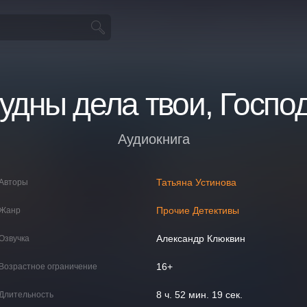
удны дела твои, Госпо
Аудиокнига
Татьяна Устинова
Авторы
Прочие Детективы
Жанр
Александр Клюквин
Озвучка
16+
Возрастное ограничение
8 ч. 52 мин. 19 сек.
Длительность