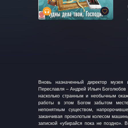
​​Вновь назначенный директор музея изобразительных искусств
Переславля – Андрей Ильич Боголюбов и представить себе не мог,
насколько странным и необычным окаж
работы в этом Богом забытом месте
непонятным существом, напророчивш
заканчивая проколотым колесом машин
запиской «убирайся пока не поздно». 