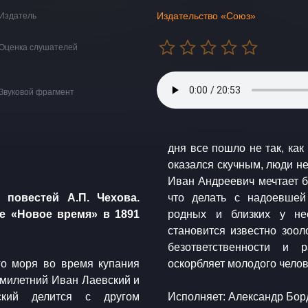
Издательство «Союз»
Издатель
Оценка слушателей
Звуковой фрагмент
дня все пошло не так, как
оказался скучным, люди не
Иван Андреевич мечтает б
 повестей А.П. Чехова.
что делать с надоевшей
е «Новое время» в 1891
родных и близких у не
становится известно зоол
безответственности и 
оскорбляет молодого челове
ьмилетний Иван Лаевский и
ский делится с другом
​Исполняет: Александр Бор