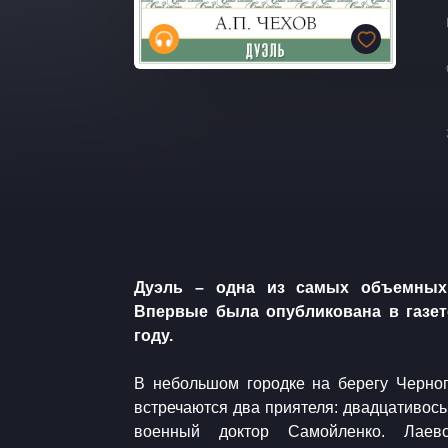
​​Дуэль – одна из самых объемных
Впервые была опубликована в газет
году.
​В небольшом городке на берегу Черного моря во время купания
встречаются два приятеля: двадцативос
военный доктор Самойленко. Лаев