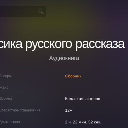
сика русского рассказа
Аудиокнига
Сборник
Авторы
Жанр
Коллектив актеров
Озвучка
12+
Возрастное ограничение
2 ч. 22 мин. 52 сек.
Длительность