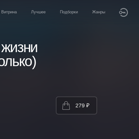
Витрина
Лучшее
Подборки
Жанры
 жизни
олько)
279 ₽