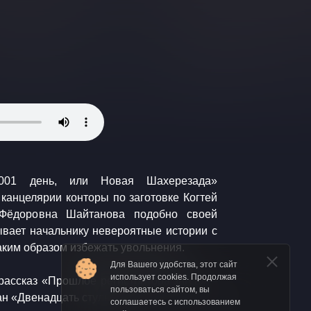
1001 день, или Новая Шахерезада»
канцелярии конторы по заготовке Когтей
Фёдоровна Шайтанова подобно своей
ывает начальнику невероятные истории с
аким образом избежать увольнения.
Для Вашего удобства, этот сайт
использует cookies. Продолжая
 рассказ «Прошлое регистратора загса» –
пользоваться сайтом, вы
ан «Двенадцать стульев».
соглашаетесь с использованием