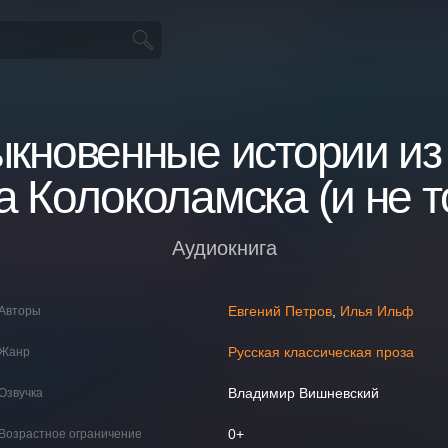
кновенные истории из
а Колоколамска (и не т
Аудиокнига
Евгений Петров
,
Илья Ильф
Авторы
Русская классическая проза
Жанр
Владимир Вишневский
Озвучка
0+
Возрастное ограничение