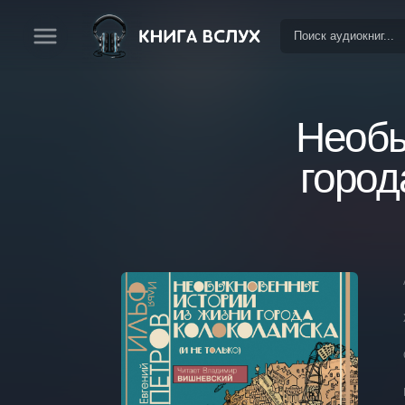
Необы
город