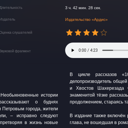
3 ч. 42 мин. 28 сек.
Длительность
Издательство «Ардис»
Издатель
Оценка слушателей
Звуковой фрагмент
​В цикле рассказов «
делопроизводитель общей 
и Хвостов Шахерезада 
 «Необыкновенные истории
знаменитой тёзке рассказ
рассказывают о буднях
продолжением, стараясь т
 Петровым города, жители
ели, – исправно следуют
​В издание также включён
 претворяя в жизнь новые
глава, не вошедшая в ром