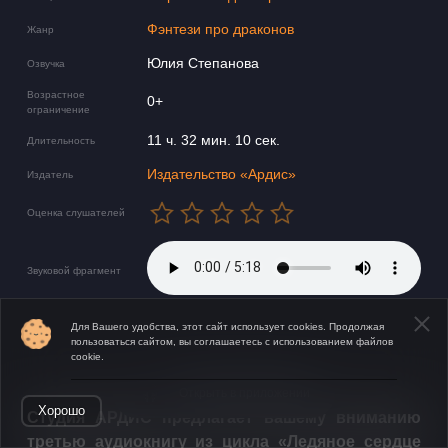
Фэнтези про драконов
Жанр
Юлия Степанова
Озвучка
Возрастное
0+
ограничение
11 ч. 32 мин. 10 сек.
Длительность
Издательство «Ардис»
Издатель
Оценка слушателей
Звуковой фрагмент
Для Вашего удобства, этот сайт использует cookies. Продолжая
пользоваться сайтом, вы соглашаетесь с использованием файлов
cookie.
Открыть в приложении
Хорошо
​​Студия АРДИС предлагает вашему вниманию
третью аудиокнигу из цикла «Ледяное сердце