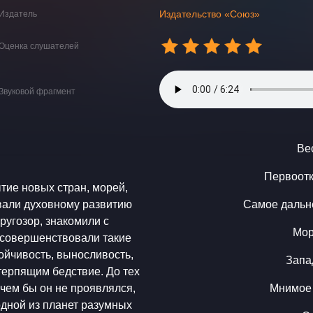
Издательство «Союз»
Издатель
Оценка слушателей
Звуковой фрагмент
Ве
Первоотк
тие новых стран, морей,
вали духовному развитию
Самое дальн
ругозор, знакомили с
Мор
 совершенствовали такие
тойчивость, выносливость,
Запа
терпящим бедствие. До тех
в чем бы он не проявлялся,
Мнимое 
дной из планет разумных