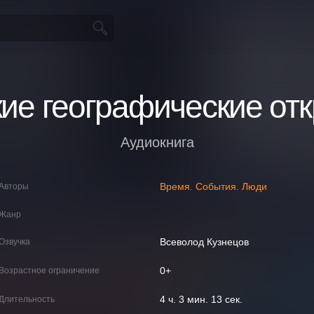
ие географические от
Аудиокнига
Время. События. Люди
Авторы
Жанр
Всеволод Кузнецов
Озвучка
0+
Возрастное ограничение
4 ч. 3 мин. 13 сек.
Длительность