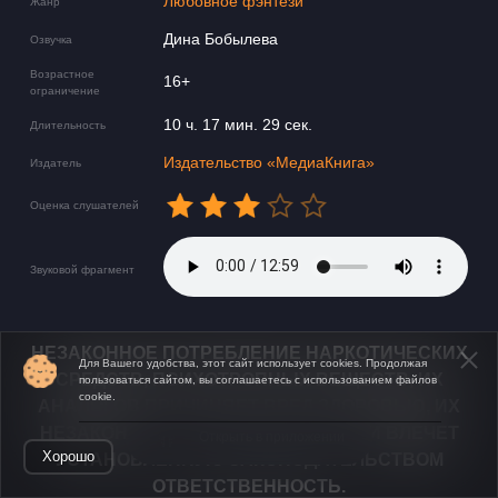
Любовное фэнтези
Жанр
Дина Бобылева
Озвучка
Возрастное
16+
ограничение
10 ч. 17 мин. 29 сек.
Длительность
Издательство «МедиаКнига»
Издатель
Оценка слушателей
Звуковой фрагмент
НЕЗАКОННОЕ ПОТРЕБЛЕНИЕ НАРКОТИЧЕСКИХ
Для Вашего удобства, этот сайт использует cookies. Продолжая
СРЕДСТВ, ПСИХОТРОПНЫХ ВЕЩЕСТВ, ИХ
пользоваться сайтом, вы соглашаетесь с использованием файлов
cookie.
АНАЛОГОВ ПРИЧИНЯЕТ ВРЕД ЗДОРОВЬЮ, ИХ
НЕЗАКОННЫЙ ОБОРОТ ЗАПРЕЩЁН И ВЛЕЧЕТ
Открыть в приложении
Хорошо
УСТАНОВЛЕННУЮ ЗАКОНОДАТЕЛЬСТВОМ
ОТВЕТСТВЕННОСТЬ.