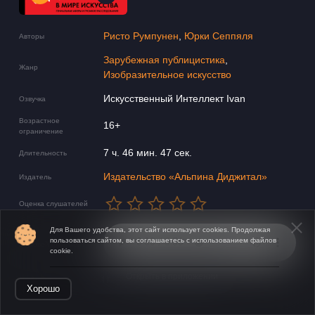
Ристо Румпунен
,
Юрки Сеппяля
Авторы
Зарубежная публицистика
,
Жанр
Изобразительное искусство
Искусственный Интеллект Ivan
Озвучка
Возрастное
16+
ограничение
7 ч. 46 мин. 47 сек.
Длительность
Издательство «Альпина Диджитал»
Издатель
Оценка слушателей
Для Вашего удобства, этот сайт использует cookies. Продолжая
пользоваться сайтом, вы соглашаетесь с использованием файлов
Звуковой фрагмент
cookie.
Открыть в приложении
Хорошо