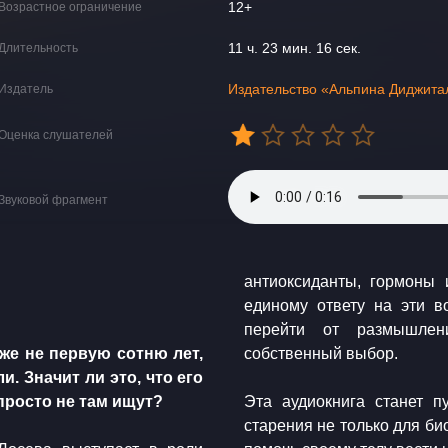
12+
Возрастное ограничение
11 ч. 23 мин. 16 сек.
Длительность
Издательство «Альпина Диджита
Издатель
Оценка слушателей
Звуковой фрагмент
антиоксиданты, гормоны
единому ответу на эти в
перейти от размышлен
уже не первую сотню лет,
собственный выбор.
и. Значит ли это, что его
просто не там ищут?
​Эта аудиокнига станет 
старения не только для био