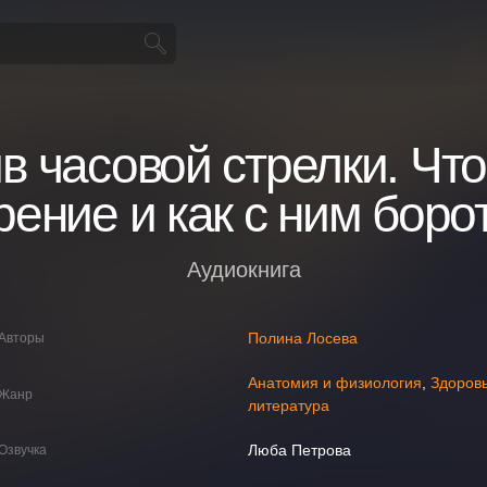
в часовой стрелки. Что
рение и как с ним боро
Аудиокнига
Полина Лосева
Авторы
Анатомия и физиология
,
Здоров
Жанр
литература
Люба Петрова
Озвучка