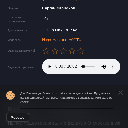
Сергей Ларионов
Озвучка
Возрастное
16+
ограничение
11 ч. 8 мин. 30 сек.
Длительность
Издательство «АСТ»
Издатель
Оценка слушателей
Звуковой фрагмент
Для Вашего удобства, этот сайт использует cookies. Продолжая
пользоваться сайтом, вы соглашаетесь с использованием файлов
cookie.
​​Первая аудиокнига цикла «Ретроград».
Открыть в приложении
Хорошо
​Нынче модно говорить, что Великую Отечественную