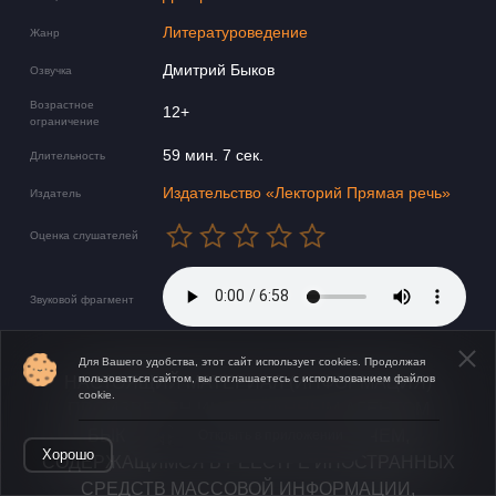
Литературоведение
Жанр
Дмитрий Быков
Озвучка
Возрастное
12+
ограничение
59 мин. 7 сек.
Длительность
Издательство «Лекторий Прямая речь»
Издатель
Оценка слушателей
Звуковой фрагмент
Для Вашего удобства, этот сайт использует cookies. Продолжая
пользоваться сайтом, вы соглашаетесь с использованием файлов
​​​​​НАСТОЯЩИЙ МАТЕРИАЛ (ИНФОРМАЦИЯ)
cookie.
ПРОИЗВЕДЕН ИНОСТРАННЫМ АГЕНТОМ
БЫКОВЫМ ДМИТРИЕМ ЛЬВОВИЧЕМ,
Открыть в приложении
Хорошо
СОДЕРЖАЩИМСЯ В РЕЕСТРЕ ИНОСТРАННЫХ
СРЕДСТВ МАССОВОЙ ИНФОРМАЦИИ,