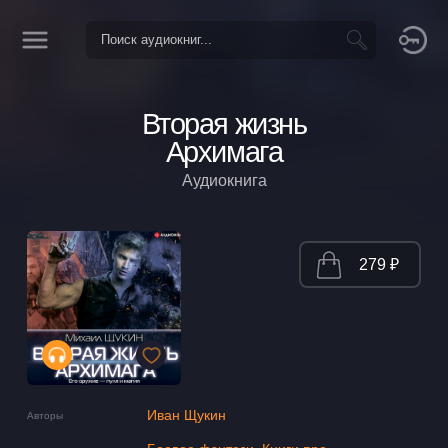
Вторая жизнь
Архимага
Аудиокнига
279 ₽
Иван Щукин
Авторы