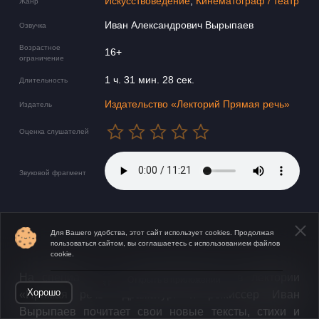
Искусствоведение
,
Кинематограф / театр
Жанр
Иван Александрович Вырыпаев
Озвучка
Возрастное
16+
ограничение
1 ч. 31 мин. 28 сек.
Длительность
Издательство «Лекторий Прямая речь»
Издатель
Оценка слушателей
Звуковой фрагмент
Для Вашего удобства, этот сайт использует cookies. Продолжая
пользоваться сайтом, вы соглашаетесь с использованием файлов
cookie.
​​На специальном новогоднем вечере в лектории
Открыть в приложении
Хорошо
«Прямая речь» драматург и режиссер Иван
Вырыпаев почитает свои новые тексты, стихи и