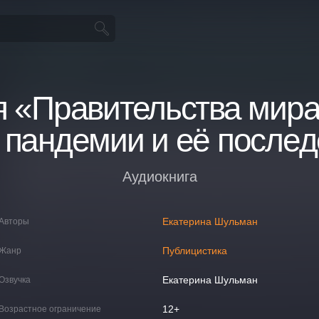
я «Правительства мира
 пандемии и её послед
Аудиокнига
Екатерина Шульман
Авторы
Публицистика
Жанр
Екатерина Шульман
Озвучка
12+
Возрастное ограничение