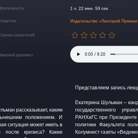
1 ч. 22 мин. 59 сек.
Длительность
Издательство «Лекторий Прямая
Издатель
Оценка слушателей
Звуковой фрагмент
​Представляем запись лек
​Екатерина Шульман – кан
ульман рассказывает, каким
государственного упра
 нынешним положением. И
РАНХиГС при Президенте 
ая ситуация может иметь в
политики Факультета по
е после кризиса? Какие
Колумнист газеты «Ведомо