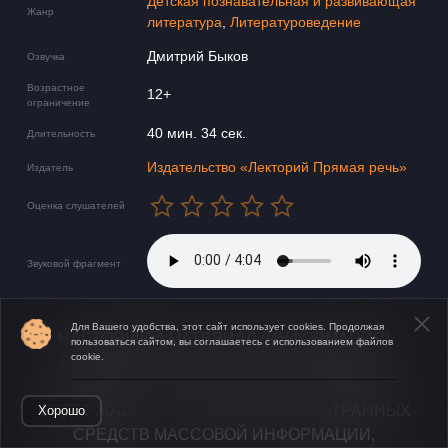
Детская познавательная и развивающая
Жанр
литература
,
Литературоведение
Дмитрий Быков
Озвучка
Возрастное
12+
ограничение
40 мин. 34 сек.
Длительность
Издательство «Лекторий Прямая речь»
Издатель
Оценка слушателей
Звуковой фрагмент
Для Вашего удобства, этот сайт использует cookies. Продолжая
НАСТОЯЩИЙ МАТЕРИАЛ (ИНФОРМАЦИЯ)
пользоваться сайтом, вы соглашаетесь с использованием файлов
cookie.
ПРОИЗВЕДЕН ИНОСТРАННЫМ АГЕНТОМ
БЫКОВЫМ ДМИТРИЕМ ЛЬВОВИЧЕМ,
Открыть в приложении
СОДЕРЖАЩИМСЯ В РЕЕСТРЕ ИНОСТРАННЫХ
Хорошо
СРЕДСТВ МАССОВОЙ ИНФОРМАЦИИ,