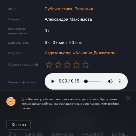
Публицистика
,
Экология
Жанр
Александра Максимова
Озвучка
Возрастное
0+
ограничение
6 ч. 37 мин. 20 сек.
Длительность
Издательство «Альпина Диджитал»
Издатель
Оценка слушателей
Звуковой фрагмент
Для Вашего удобства, этот сайт использует cookies. Продолжая
пользоваться сайтом, вы соглашаетесь с использованием файлов
cookie.
Открыть в приложении
Хорошо
​Это записки военкора мусорной войны,