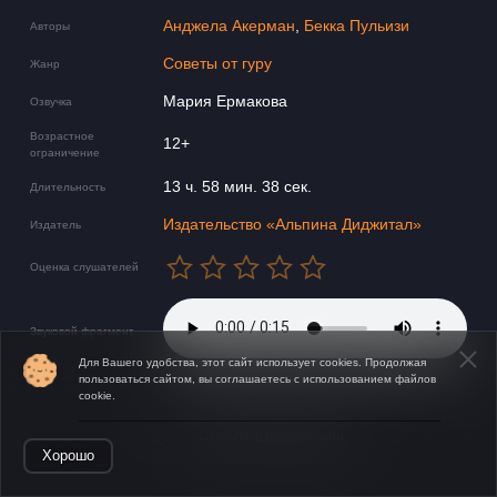
Анджела Акерман
,
Бекка Пульизи
Авторы
Советы от гуру
Жанр
Мария Ермакова
Озвучка
Возрастное
12+
ограничение
13 ч. 58 мин. 38 сек.
Длительность
Издательство «Альпина Диджитал»
Издатель
Оценка слушателей
Звуковой фрагмент
Для Вашего удобства, этот сайт использует cookies. Продолжая
пользоваться сайтом, вы соглашаетесь с использованием файлов
cookie.
Открыть в приложении
Хорошо