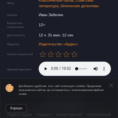
Классическая проза
,
Советская
Жанр
литература
,
Шпионские детективы
Иван Забелин
Озвучка
Возрастное
12+
ограничение
12 ч. 31 мин. 12 сек.
Длительность
Издательство «Ардис»
Издатель
Оценка слушателей
Звуковой фрагмент
Для Вашего удобства, этот сайт использует cookies. Продолжая
пользоваться сайтом, вы соглашаетесь с использованием файлов
cookie.
Открыть в приложении
Хорошо
​Аудиостудия «Ардис» представляет популярный