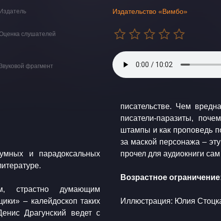
Издательство «Вимбо»
Издатель
Оценка слушателей
Звуковой фрагмент
писательстве. Чем вредна
писатели-паразиты, поче
штампы и как проповедь п
за маской персонажа – эту 
оумных и парадоксальных
прочел для аудиокниги сам
литературе.
Возрастное ограничение:
ым, страстно думающим
ики» – калейдоскоп таких
Иллюстрация: Юлия Стоцк
Денис Драгунский ведет с