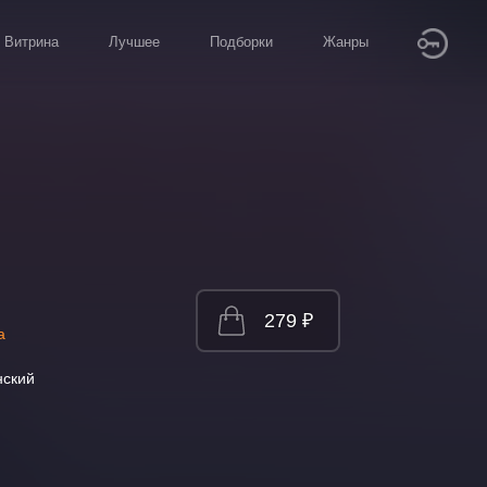
Витрина
Лучшее
Подборки
Жанры
279 ₽
а
нский