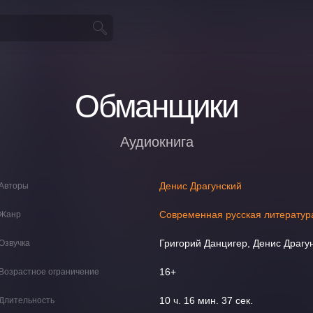
Обманщики
Аудиокнига
Денис Драгунский
Авторы
Современная русская литератур
Жанр
Григорий Данцигер, Денис Драгу
Озвучка
16+
Возрастное ограничение
10 ч. 16 мин. 37 сек.
Длительность