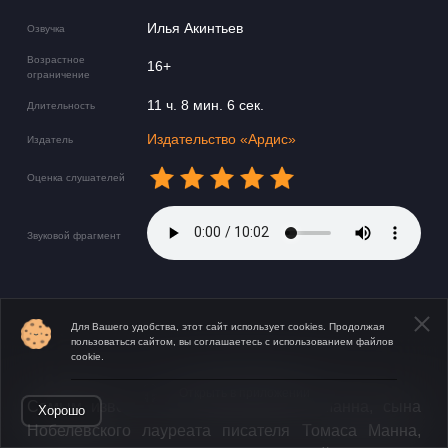
Илья Акинтьев
Озвучка
Возрастное
16+
ограничение
11 ч. 8 мин. 6 сек.
Длительность
Издательство «Ардис»
Издатель
Оценка слушателей
Звуковой фрагмент
Для Вашего удобства, этот сайт использует cookies. Продолжая
пользоваться сайтом, вы соглашаетесь с использованием файлов
cookie.
Открыть в приложении
​Самым известным романом Клауса Манна, сына
Хорошо
Нобелевского лауреата писателя Томаса Манна,