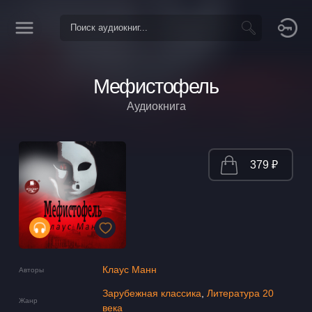
Мефистофель
Аудиокнига
379 ₽
Клаус Манн
Авторы
Зарубежная классика
,
Литература 20
Жанр
века