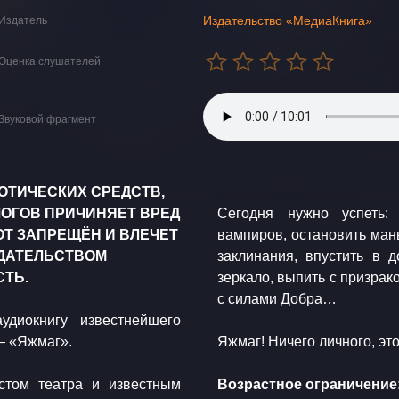
Издательство «МедиаКнига»
Издатель
Оценка слушателей
Звуковой фрагмент
ОТИЧЕСКИХ СРЕДСТВ,
ОГОВ ПРИЧИНЯЕТ ВРЕД
Сегодня нужно успеть: 
Т ЗАПРЕЩЁН И ВЛЕЧЕТ
вампиров, остановить ман
ДАТЕЛЬСТВОМ
заклинания, впустить в д
ТЬ.
зеркало, выпить с призрак
с cилами Добра…
удиокнигу известнейшего
— «Яжмаг».
​Яжмаг! Ничего личного, эт
стом театра и известным
Возрастное ограничение: