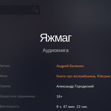
Яжмаг
Аудиокнига
Андрей Белянин
Авторы
Книги про волшебников
,
Юморист
Жанр
Александр Городиский
Озвучка
16+
Возрастное ограничение
8 ч. 47 мин. 22 сек.
Длительность