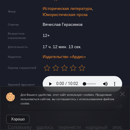
Историческая литература
,
Жанр
Юмористическая проза
Вячеслав Герасимов
Озвучка
Возрастное
12+
ограничение
17 ч. 12 мин. 13 сек.
Длительность
Издательство «Ардис»
Издатель
Оценка слушателей
Звуковой фрагмент
Для Вашего удобства, этот сайт использует cookies. Продолжая
пользоваться сайтом, вы соглашаетесь с использованием файлов
cookie.
Соловьёв Леонид Васильевич (1906-1962)
–
русский
писатель.
Открыть в приложении
Хорошо
​Соловьеву удалось перенести народный эпос