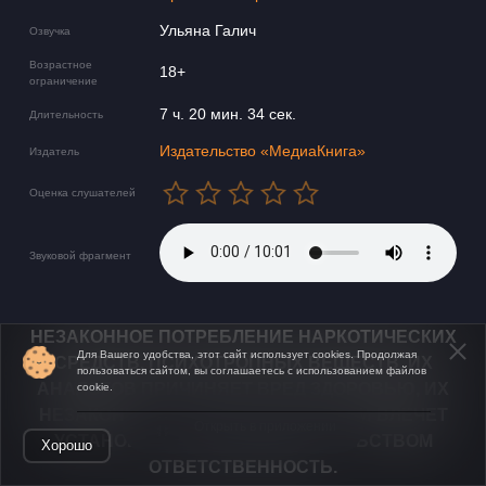
Ульяна Галич
Озвучка
Возрастное
18+
ограничение
7 ч. 20 мин. 34 сек.
Длительность
Издательство «МедиаКнига»
Издатель
Оценка слушателей
Звуковой фрагмент
НЕЗАКОННОЕ ПОТРЕБЛЕНИЕ НАРКОТИЧЕСКИХ
Для Вашего удобства, этот сайт использует cookies. Продолжая
СРЕДСТВ, ПСИХОТРОПНЫХ ВЕЩЕСТВ, ИХ
пользоваться сайтом, вы соглашаетесь с использованием файлов
АНАЛОГОВ ПРИЧИНЯЕТ ВРЕД ЗДОРОВЬЮ, ИХ
cookie.
НЕЗАКОННЫЙ ОБОРОТ ЗАПРЕЩЁН И ВЛЕЧЕТ
Открыть в приложении
УСТАНОВЛЕННУЮ ЗАКОНОДАТЕЛЬСТВОМ
Хорошо
ОТВЕТСТВЕННОСТЬ.