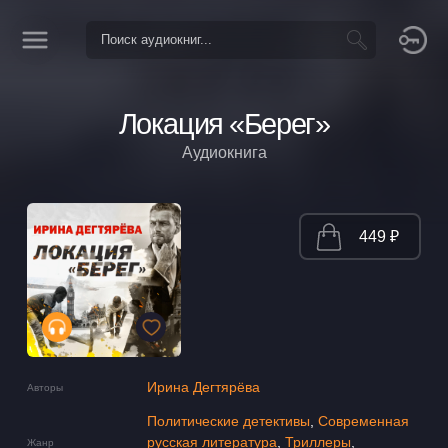
Локация «Берег»
Аудиокнига
449 ₽
Ирина Дегтярёва
Авторы
Политические детективы
,
Современная
русская литература
,
Триллеры
,
Жанр