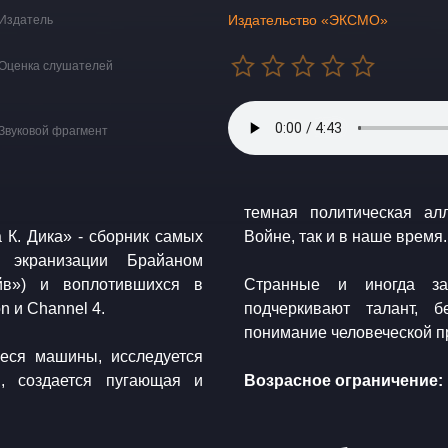
Издательство «ЭКСМО»
Издатель
Оценка слушателей
Звуковой фрагмент
темная политическая ал
Дика» - сборник самых
Войне, так и в наше время.
 экранизации Брайаном
йв») и воплотившихся в
Странные и иногда за
 и Channel 4.
подчеркивают талант, б
понимание человеческой п
еся машины, исследуется
и, создается пугающая и
Возрасное ограничение: 