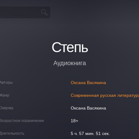
Степь
Аудиокнига
Оксана Васякина
Авторы
Современная русская литератур
Жанр
Оксана Васякина
Озвучка
18+
Возрастное ограничение
5 ч. 57 мин. 51 сек.
Длительность