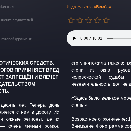
Издательство «Вимбо»
Издатель
Оценка слушателей
Звуковой фрагмент
ОТИЧЕСКИХ СРЕДСТВ,
его уничтожила тяжелая р
ОГОВ ПРИЧИНЯЕТ ВРЕД
степи из окна грузов
Т ЗАПРЕЩЁН И ВЛЕЧЕТ
человеческой судьбы
ДАТЕЛЬСТВОМ
незначительность, долгие д
ТЬ.
«Здесь было великое море,
есять лет. Теперь, дочь
степь.»
ляется с ним в дорогу. Их
 и южные регионы, где их
Возрастное ограничение: 
» — очень личный роман,
Внимание! Фонограмма со