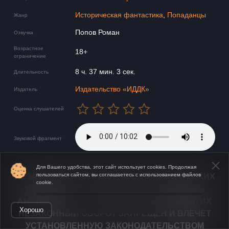
Историческая фантастика
,
Попаданцы
Жанр
Попов Роман
Озвучка
Возрастное
18+
ограничение
8 ч. 37 мин. 3 сек.
Длительность
Издательство «ИДДК»
Издатель
Оценка слушателей
Звуковой фрагмент
Для Вашего удобства, этот сайт использует cookies. Продолжая
пользоваться сайтом, вы соглашаетесь с использованием файлов
НЕЗАКОННОЕ ПОТРЕБЛЕНИЕ НАРКОТИЧЕСКИХ
cookie.
СРЕДСТВ, ПСИХОТРОПНЫХ ВЕЩЕСТВ, ИХ
АНАЛОГОВ ПРИЧИНЯЕТ ВРЕД ЗДОРОВЬЮ, ИХ
Открыть в приложении
Хорошо
НЕЗАКОННЫЙ ОБОРОТ ЗАПРЕЩЁН И ВЛЕЧЕТ
УСТАНОВЛЕННУЮ ЗАКОНОДАТЕЛЬСТВОМ