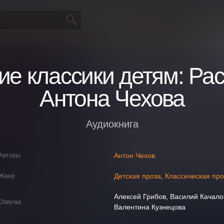
ие классики детям: Ра
Антона Чехова
Аудиокнига
Антон Чехов
Авторы
Детская проза
,
Классическая про
Жанр
Алексей Грибов, Василий Качало
Озвучка
Валентина Кузнецова