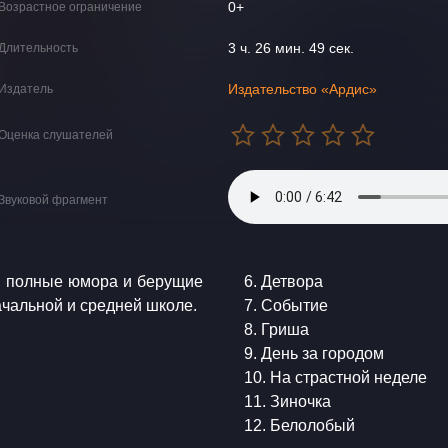
0+
Возрастное ограничение
3 ч. 26 мин. 49 сек.
Длительность
Издательство «Ардис»
Издатель
Оценка слушателей
Звуковой фрагмент
, полные юмора и берущие
6. Детвора
ачальной и средней школе.
7. Событие
8. Гриша
9. День за городом
10. На страстной неделе
11. Зиночка
12. Белолобый