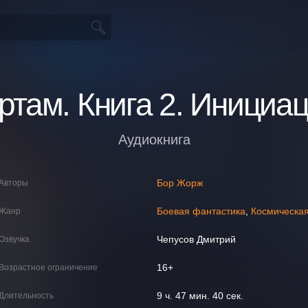
ртам. Книга 2. Инициа
Аудиокнига
Бор Жорж
Авторы
Боевая фантастика
,
Космическа
Жанр
Чепусов Дмитрий
Озвучка
16+
Возрастное ограничение
9 ч. 47 мин. 40 сек.
Длительность