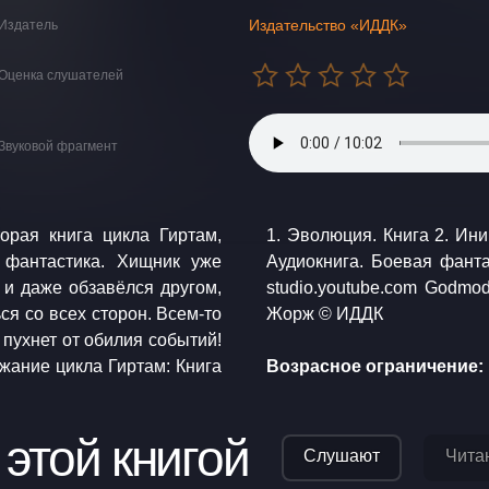
Издательство «ИДДК»
Издатель
Оценка слушателей
Звуковой фрагмент
орая книга цикла Гиртам,
 3. Наследие Изначальных.
 фантастика. Хищник уже
еская фантастика. Музыка:
 и даже обзавёлся другом,
g Godmode / Landing © Бор
я со всех сторон. Всем-то
Жорж © ИДДК
 пухнет от обилия событий!
Возрасное ограничение: 
 этой книгой
Слушают
Чита