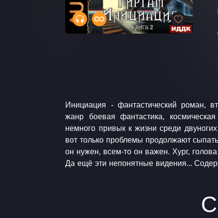
Инициация - фантастический роман, вт
1. Эволюция. Книга 2. Инициация. Книга
жанр боевая фантастика, космическая
Аудиокнига. Боевая фантастика. Космич
немного привык к жизни среди двуногих
studio.youtube.com Godmode / Traversin
вот только проблемы продолжают сыпатьс
он нужен, всем-то он важен. Хург, голова
Да ещё эти непонятные видения... Содержание цикла Гиртам: Книга
С