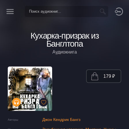
Кухарка-призрак из
Банглтопа
Аудиокнига
179 ₽
Джон Кендрик Бангз
Авторы