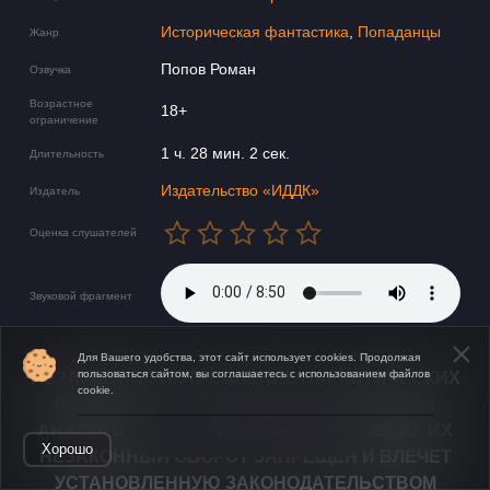
Историческая фантастика
,
Попаданцы
Жанр
Попов Роман
Озвучка
Возрастное
18+
ограничение
1 ч. 28 мин. 2 сек.
Длительность
Издательство «ИДДК»
Издатель
Оценка слушателей
Звуковой фрагмент
Для Вашего удобства, этот сайт использует cookies. Продолжая
пользоваться сайтом, вы соглашаетесь с использованием файлов
НЕЗАКОННОЕ ПОТРЕБЛЕНИЕ НАРКОТИЧЕСКИХ
cookie.
СРЕДСТВ, ПСИХОТРОПНЫХ ВЕЩЕСТВ, ИХ
АНАЛОГОВ ПРИЧИНЯЕТ ВРЕД ЗДОРОВЬЮ, ИХ
Открыть в приложении
Хорошо
НЕЗАКОННЫЙ ОБОРОТ ЗАПРЕЩЁН И ВЛЕЧЕТ
УСТАНОВЛЕННУЮ ЗАКОНОДАТЕЛЬСТВОМ