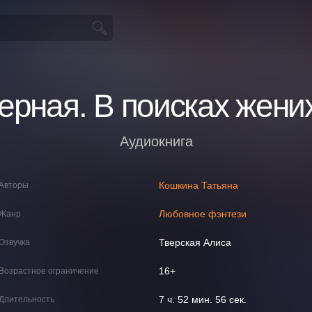
ерная. В поисках жени
Аудиокнига
Кошкина Татьяна
Авторы
Любовное фэнтези
Жанр
Тверская Алиса
Озвучка
16+
Возрастное ограничение
7 ч. 52 мин. 56 сек.
Длительность