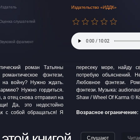
Издательство «ИДДК»
Издатель
Оценка слушателей
Звуковой фрагмент
тический роман Татьяны
, прижму его к стенке и
романтическое фэнтези,
т Ван Дайк! Аудиокнига.
 на войну? Нужно ждать.
энтези. Приключенческое
 армию? Нужно гордиться.
haw / Egyptian Crawl Jason
 а отец снова отправил на
Shaw /
остойно
ак с собой обращаться! Я
Возрасное ограничение: 
 этой книгой
Слушают
Чита