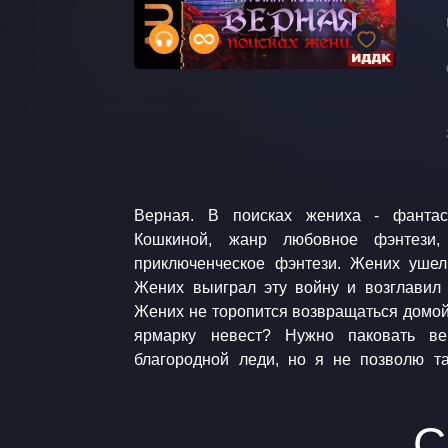
Верная. В поисках жениха - фантас
пересеку море, найду своего жениха
Кошкиной, жанр любовное фэнтези, 
потребую объяснений. Не будь я Анне
приключенческое фэнтези. Жених ушел
Любовное фэнтези. Романтическое ф
Жених выиграл эту войну и возглавил
фэнтези. Музыка: audionautix.com Jason S
Жених не торопится возвращаться домой,
ярмарку невест? Нужно паковать вещи! Да, это нед
благородной леди, но я не позволю т
С