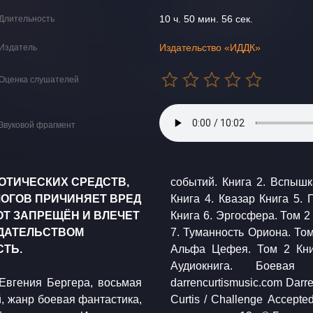
10 ч. 50 мин. 56 сек.
Длительность
Издательство «ИДДК»
Издатель
Оценка слушателей
Звуковой фрагмент
ОТИЧЕСКИХ СРЕДСТВ,
событий. Книга 2. Вспышк
ОГОВ ПРИЧИНЯЕТ ВРЕД
Книга 4. Квазар Книга 5.
Т ЗАПРЕЩЁН И ВЛЕЧЕТ
Книга 6. Эргосфера. Том 2
ДАТЕЛЬСТВОМ
7. Туманность Ориона. Том
ТЬ.
Альфа Цефея. Том 2 Книг
Аудиокнига. Боевая фа
Евгения Бергера, восьмая
murai Saké Showdown Darren
й, жанр боевая фантастика,
s / Dark Anthem Возрастные