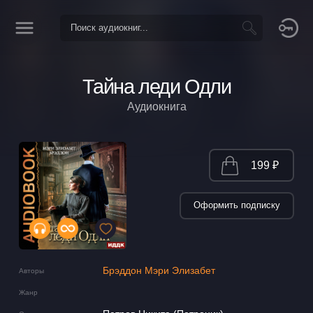
Тайна леди Одли
Аудиокнига
199 ₽
Оформить подписку
Брэддон Мэри Элизабет
Авторы
Жанр