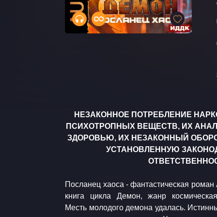
НЕЗАКОННОЕ ПОТРЕБЛЕНИЕ НАРК
ПСИХОТРОПНЫХ ВЕЩЕСТВ, ИХ АНАЛ
ЗДОРОВЬЮ, ИХ НЕЗАКОННЫЙ ОБОРО
УСТАНОВЛЕННУЮ ЗАКОНО
ОТВЕТСТВЕННОС
Посланец хаоса - фантастическая роман
Creep Dan Bodan / Leoforos Alexandras p
книга цикла Демон, жанр космическая
Grammar Silent Partner / Drizzle to Downp
Месть молодого демона удалась. Истинн
Brothers Records / Blow Thing MK2 / Mo