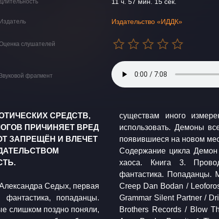
11 ч. 57 мин. 15 сек.
Длительность
Издательство «ИДДК»
Издатель
Оценка слушателей
Звуковой фрагмент
ОТИЧЕСКИХ СРЕДСТВ,
существам иного измере
ОГОВ ПРИЧИНЯЕТ ВРЕД
использовать. Демоны все
Т ЗАПРЕЩЁН И ВЛЕЧЕТ
появившиеся на новом мес
ДАТЕЛЬСТВОМ
Содержание цикла Демон К
ТЬ.
хаоса. Книга 3. Проводник хаоса. Ауд
фантастика. Попаданцы. Музыка: youtube.com/music? Emmit Fenn /
 Александра Седых, первая
ATCHES / Hard To Let Go of
 фантастика, попаданцы.
our Jeremy Black / Baba The
ые слишком поздно поняли,
ve Out Anno Domini Beats /