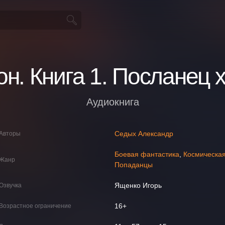
н. Книга 1. Посланец 
Аудиокнига
Седых Александр
Авторы
Боевая фантастика
,
Космическа
Жанр
Попаданцы
Ященко Игорь
Озвучка
16+
Возрастное ограничение