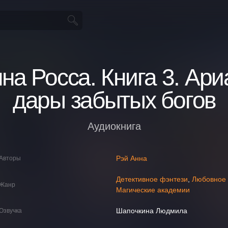
на Росса. Книга 3. Ари
дары забытых богов
Аудиокнига
Рэй Анна
Авторы
Детективное фэнтези
,
Любовное
Жанр
Магические академии
Шапочкина Людмила
Озвучка