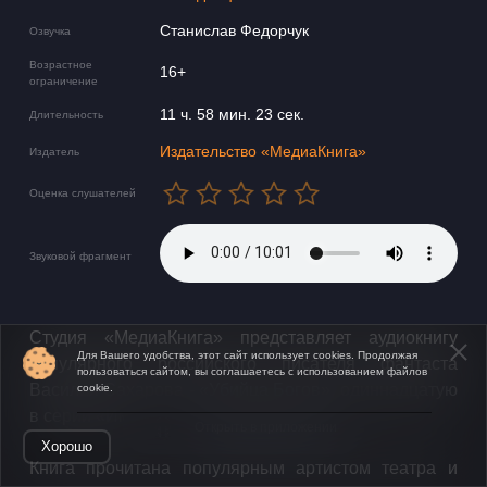
Станислав Федорчук
Озвучка
Возрастное
16+
ограничение
11 ч. 58 мин. 23 сек.
Длительность
Издательство «МедиаКнига»
Издатель
Оценка слушателей
Звуковой фрагмент
Студия «МедиаКнига» представляет аудиокнигу
Для Вашего удобства, этот сайт использует cookies. Продолжая
популярного российского писателя фантаста
пользоваться сайтом, вы соглашаетесь с использованием файлов
Василия Сахарова - «Убийца Богов», одиннадцатую
cookie.
в серии «Империя Оствер».
Открыть в приложении
Хорошо
Книга прочитана популярным артистом театра и