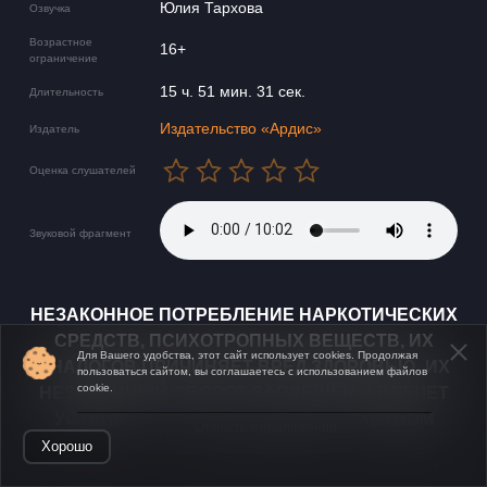
Юлия Тархова
Озвучка
Возрастное
16+
ограничение
15 ч. 51 мин. 31 сек.
Длительность
Издательство «Ардис»
Издатель
Оценка слушателей
Звуковой фрагмент
НЕЗАКОННОЕ ПОТРЕБЛЕНИЕ НАРКОТИЧЕСКИХ
СРЕДСТВ, ПСИХОТРОПНЫХ ВЕЩЕСТВ, ИХ
Для Вашего удобства, этот сайт использует cookies. Продолжая
АНАЛОГОВ ПРИЧИНЯЕТ ВРЕД ЗДОРОВЬЮ, ИХ
пользоваться сайтом, вы соглашаетесь с использованием файлов
cookie.
НЕЗАКОННЫЙ ОБОРОТ ЗАПРЕЩЁН И ВЛЕЧЕТ
УСТАНОВЛЕННУЮ ЗАКОНОДАТЕЛЬСТВОМ
Открыть в приложении
ОТВЕТСТВЕННОСТЬ.
Хорошо