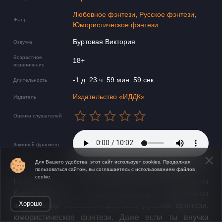
Любовное фэнтези
,
Русское фэнтези
,
Жанр
Юмористическое фэнтези
Буртовая Виктория
Озвучка
Возрастное
18+
ограничение
-1 д. 23 ч. 59 мин. 59 сек.
Длительность
Издательство «ИДДК»
Издатель
Оценка слушателей
Звуковой фрагмент
Для Вашего удобства, этот сайт использует cookies. Продолжая
пользоваться сайтом, вы соглашаетесь с использованием файлов
cookie.
Невеста Кащея - фантастический роман Татьяны
Коростышевской, вторая книга цикла Владычица
Открыть в приложении
Хорошо
ветра, жанр любовное фэнтези, русское фэнтези,
юмористическое фэнтези. Даже если ты внучка