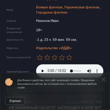
Боевое фэнтези
,
Героическое фэнтези
,
Жанр
Городское фэнтези
Никонов Иван
Озвучка
Возрастное
18+
ограничение
-1 д. 23 ч. 59 мин. 59 сек.
Длительность
Издательство «ИДДК»
Издатель
Оценка слушателей
Звуковой фрагмент
Для Вашего удобства, этот сайт использует cookies. Продолжая
пользоваться сайтом, вы соглашаетесь с использованием файлов
cookie.
НЕЗАКОННОЕ ПОТРЕБЛЕНИЕ НАРКОТИЧЕСКИХ
СРЕДСТВ, ПСИХОТРОПНЫХ ВЕЩЕСТВ, ИХ
Открыть в приложении
Хорошо
АНАЛОГОВ ПРИЧИНЯЕТ ВРЕД ЗДОРОВЬЮ, ИХ
НЕЗАКОННЫЙ ОБОРОТ ЗАПРЕЩЁН И ВЛЕЧЕТ