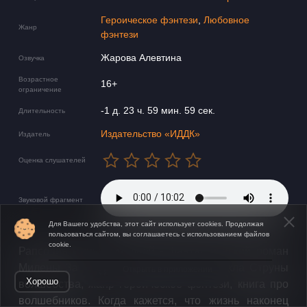
Героическое фэнтези
,
Любовное
Жанр
фэнтези
Жарова Алевтина
Озвучка
Возрастное
16+
ограничение
-1 д. 23 ч. 59 мин. 59 сек.
Длительность
Издательство «ИДДК»
Издатель
Оценка слушателей
Звуковой фрагмент
Для Вашего удобства, этот сайт использует cookies. Продолжая
пользоваться сайтом, вы соглашаетесь с использованием файлов
cookie.
Рапсодия минувших дней - фантастический роман
Милены Завойчинской, третья книга цикла Струны
Открыть в приложении
Хорошо
волшебства, жанр героическое фэнтези, книга про
волшебников. Когда кажется, что жизнь наконец