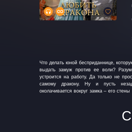
Что делать юной бесприданнице, котору
не злить, иначе дракон все-таки спуститс
выдать замуж против ее воли? Разумеется, бежать из дому, и
устроится на работу. Да только не прос
самому дракону. Ну и пусть незадачливый жених теперь
околачивается вокруг замка – его стены
С