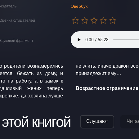
Эвербук
Издатель
Оценка слушателей
Звуковой фрагмент
ю родители вознамерились
я на землю защитить то, что
принадлежит ему…
то на работу, а в замок к
Возрастное ограничение:
 крепкие, да хозяина лучше
 этой книгой
Слушают
Чита