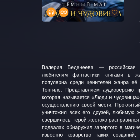
Валерия Веденеева — российская п
всех страшащий. Меж тем сын героя похи
любителям фантастики книгами в ж
намерения — спасти юнца от ужасной уча
популярна среди ценителей жанра её
тёмный маг. Мальчик не знает ни кто его 
Тонгиле. Представляем аудиоверсию тр
что ужасный некромант Арон Тонгил вовс
которая называется «Люди и чудовища».
напротив, не пощадит сил, чтобы её сбере
осуществлению своей мести. Прокляты
тёмным магом, ищет своего сына
уничтожил всех его друзей, любимую 
опасностями. Вокруг — люди и чудовища.
свершилось: герой жестоко расправился 
где монстр, а где человек. Подробност
подвалах обнаружил запертого в магиче
Исполняет Андрей Новокрещёнов Произв
известно коварство таких созданий,
Генеральный продюсер Андрей Лобзо