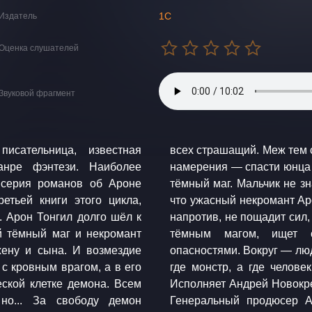
1С
Издатель
Оценка слушателей
Звуковой фрагмент
исательница, известная
щен. У похитителей благие
анре фэнтези. Наиболее
сти, которую уготовил ему
 серия романов об Ароне
отец на самом деле, ни то,
етьей книги этого цикла,
е не угрожает его жизни, а
 Арон Тонгил долго шёл к
чь. И вот тот, кого считают
й тёмный маг и некромант
 в мире, наполненном
жену и сына. И возмездие
 И не всегда можно понять,
с кровным врагом, а в его
и истории — в аудиокниге.
ской клетке демона. Всем
одство студии MDM-Vision
 но... За свободу демон
в Продюсер постпродакшн