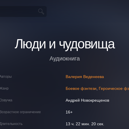
Люди и чудовища
Аудиокнига
Валерия Веденеева
Авторы
Боевое фэнтези
,
Героическое ф
Жанр
Андрей Новокрещенов
Озвучка
16+
Возрастное ограничение
13 ч. 22 мин. 20 сек.
Длительность